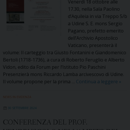
Venerdì 18 ottobre alle
17.30, nella Sala Paolino
d’Aquileia in via Treppo 5/b
a Udine S. E. mons Sergio
Pagano, prefetto emerito
dell’Archivio Apostolico
Vaticano, presenterà il
volume: Il carteggio tra Giusto Fontanini e Giandomenico
Bertoli (1718-1736), a cura di Roberto Feruglio e Alberto
Vidon, edito da Forum per l’Istituto Pio Paschini
Presenzierà mons Riccardo Lamba arcivescovo di Udine.
Pres
Il volume propone per la prima …
Continua a leggere
»
dell’
del
NEWS IN EVIDENZA
cart
30 SETTEMBRE 2024
tra
Gius
CONFERENZA DEL PROF.
Font