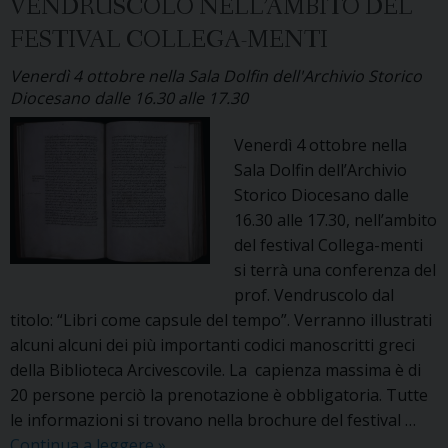
VENDRUSCOLO NELL’AMBITO DEL
e
Gian
FESTIVAL COLLEGA-MENTI
Berto
Venerdì 4 ottobre nella Sala Dolfin dell'Archivio Storico
Diocesano dalle 16.30 alle 17.30
Venerdì 4 ottobre nella
Sala Dolfin dell’Archivio
Storico Diocesano dalle
16.30 alle 17.30, nell’ambito
del festival Collega-menti
si terrà una conferenza del
prof. Vendruscolo dal
titolo: “Libri come capsule del tempo”. Verranno illustrati
alcuni alcuni dei più importanti codici manoscritti greci
della Biblioteca Arcivescovile. La capienza massima è di
20 persone perciò la prenotazione è obbligatoria. Tutte
le informazioni si trovano nella brochure del festival …
Conferenza
Continua a leggere
»