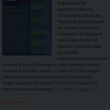
la Biblioteca del
Seminario e Museo
Diocesano e Gallerie del
Tiepolo di Udine propone
un ciclo di 5 incontri sul
tema della ritrattistica in
tutte le sue forme. Un
racconto che parte dalla
storia della
rappresentazione di sé per
arrivare all’uso dell’immagine nella contemporaneità.
L’evento è gratuito, numero chiuso di 15 persone per
coloro che intendono seguire tutto il corso e per i
singoli laboratori di Sabato 15 marzo e di Sabato 22
Il
marzo. Avranno precedenza …
Continua a leggere
»
ritratto
oltre
NEWS IN EVIDENZA
i