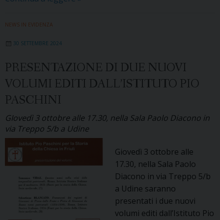
del
prof.
NEWS IN EVIDENZA
Vendruscolo
30 SETTEMBRE 2024
nell’ambito
del
PRESENTAZIONE DI DUE NUOVI
festival
VOLUMI EDITI DALL’ISTITUTO PIO
Collega-
menti
PASCHINI
GIovedì 3 ottobre alle 17.30, nella Sala Paolo Diacono in
via Treppo 5/b a Udine
Giovedì 3 ottobre alle
17.30, nella Sala Paolo
Diacono in via Treppo 5/b
a Udine saranno
presentati i due nuovi
volumi editi dall’Istituto Pio