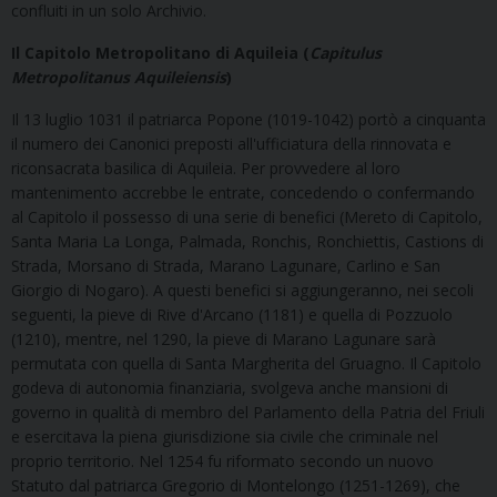
confluiti in un solo Archivio.
Il Capitolo Metropolitano di Aquileia (
Capitulus
Metropolitanus Aquileiensis
)
Il 13 luglio 1031 il patriarca Popone (1019-1042) portò a cinquanta
il numero dei Canonici preposti all'ufficiatura della rinnovata e
riconsacrata basilica di Aquileia. Per provvedere al loro
mantenimento accrebbe le entrate, concedendo o confermando
al Capitolo il possesso di una serie di benefici (Mereto di Capitolo,
Santa Maria La Longa, Palmada, Ronchis, Ronchiettis, Castions di
Strada, Morsano di Strada, Marano Lagunare, Carlino e San
Giorgio di Nogaro). A questi benefici si aggiungeranno, nei secoli
seguenti, la pieve di Rive d'Arcano (1181) e quella di Pozzuolo
(1210), mentre, nel 1290, la pieve di Marano Lagunare sarà
permutata con quella di Santa Margherita del Gruagno. Il Capitolo
godeva di autonomia finanziaria, svolgeva anche mansioni di
governo in qualità di membro del Parlamento della Patria del Friuli
e esercitava la piena giurisdizione sia civile che criminale nel
proprio territorio. Nel 1254 fu riformato secondo un nuovo
Statuto dal patriarca Gregorio di Montelongo (1251-1269), che