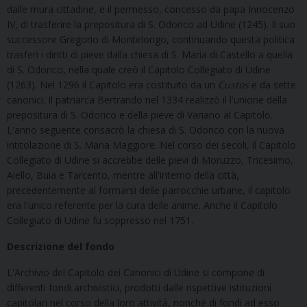
dalle mura cittadine, e
il permesso, concesso da papa Innocenzo
IV,
di trasferire la prepositura di S. Odorico ad Udine (1245)
. Il suo
successore Gregorio di Montelongo, continuando questa politica
trasferì i diritti di pieve dalla chiesa di S. Maria di Castello a quella
di S. Odorico, nella quale creò il Capitolo Collegiato di Udine
(1263). Nel 1296 il Capitolo era costituito da un
Custos
e da sette
canonici. Il patriarca Bertrando nel 1334 realizzò il l'unione della
prepositura di S. Odorico e della pieve di Variano al Capitolo.
L'anno seguente consacrò la chiesa di S. Odorico con la nuova
intitolazione di S. Maria Maggiore. Nel corso dei secoli, il Capitolo
Collegiato di Udine si accrebbe delle pievi di Moruzzo, Tricesimo,
Aiello, Buia e Tarcento, mentre all'interno della città,
precedentemente al formarsi delle parrocchie urbane, il capitolo
era l'unico referente per la cura delle anime. Anche il Capitolo
Collegiato di Udine fu soppresso nel 1751.
Descrizione
del fondo
L'Archivio del Capitolo dei Canonici di Udine si compone di
differenti fondi archivistici, prodotti dalle rispettive istituzioni
capitolari nel corso della loro attività, nonché di fondi ad esso