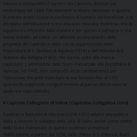
ridusse a ventiquattro il numero dei Canonici, divenuti poi
venticinque nel 1334. Tali interventi si resero necessari in quanto
le entrate erano scarse in confronto al numero dei beneficiati e la
disciplina dell'istituzione si era alquanto rilassata, inoltre la città di
Aquileia era infestata dalla malaria e per questo il patriarca si era
ormai stabilito ad Udine. Un ulteriore accrescimento delle
proprietà del Capitolo si ebbe con la soppressione della
Prepositura di S. Stefano di Aquileia (1519) e dell'Abbazia di S.
Martino alla Beligna (1453), che furono unite alla mensa
capitolare. L'annessione dello Stato Patriarcale alla Repubblica di
Venezia, nel 1445, non comportò alcun cambiamento per
l'istituzione che poté esercitare le sue funzioni fino al 1751
quando fu soppresso congiuntamente al patriarcato in seno al
quale era stato istituito.
Il Capitolo Collegiato di Udine (
Capitulus Collegiatus Utini
)
Il patriarca Bertoldo di Merania (1218-1251) adottò una politica
volta a favorire lo sviluppo della città di Udine anche come centro
dello Stato Patriarcale. In questo contesto si inserisce
l'edificazione, a partire dal 1236, della chiesa di S. Odorico, fuori