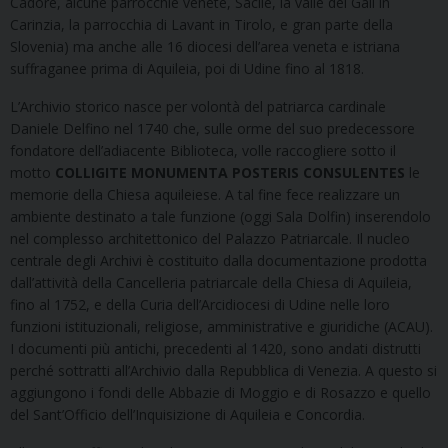
Cadore, alcune parrocchie venete, Sacile, la valle del Gail in
Carinzia, la parrocchia di Lavant in Tirolo, e gran parte della
Slovenia) ma anche alle 16 diocesi dell’area veneta e istriana
suffraganee prima di Aquileia, poi di Udine fino al 1818.
L’Archivio storico nasce per volontà del patriarca cardinale
Daniele Delfino nel 1740 che, sulle orme del suo predecessore
fondatore dell’adiacente Biblioteca, volle raccogliere sotto il
motto
COLLIGITE MONUMENTA POSTERIS CONSULENTES
le
memorie della Chiesa aquileiese. A tal fine fece realizzare un
ambiente destinato a tale funzione (oggi Sala Dolfin) inserendolo
nel complesso architettonico del Palazzo Patriarcale. Il nucleo
centrale degli Archivi è costituito dalla documentazione prodotta
dall’attività della Cancelleria patriarcale della Chiesa di Aquileia,
fino al 1752, e della Curia dell’Arcidiocesi di Udine nelle loro
funzioni istituzionali, religiose, amministrative e giuridiche (ACAU).
I documenti più antichi, precedenti al 1420, sono andati distrutti
perché sottratti all’Archivio dalla Repubblica di Venezia. A questo si
aggiungono i fondi delle Abbazie di Moggio e di Rosazzo e quello
del Sant’Officio dell’Inquisizione di Aquileia e Concordia.