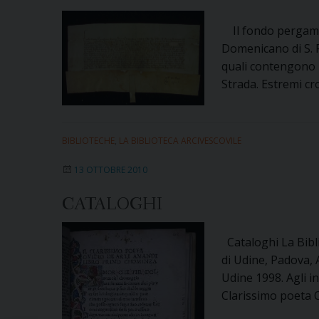
Il fondo pergamen
Domenicano di S. 
quali contengono p
Strada. Estremi cr
BIBLIOTECHE
,
LA BIBLIOTECA ARCIVESCOVILE
13 OTTOBRE 2010
CATALOGHI
Cataloghi La Bibli
di Udine, Padova, 
Udine 1998. Agli i
Clarissimo poeta Ov