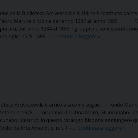
e della Biblioteca Arcivescovile di Udine è costituito da 
Pietro Martire di Udine dall’anno 1287 all’anno 1689. · 13
iù atti, dall’anno 1234 al 1883. I gruppi più consistenti so
Fondo
onologici: 1529-1609. …
Continua a leggere
»
pergamene
oteca Arcivescovile è articolata come segue: – Fondo Manosc
Antenore 1979 – Incunaboli Cristina Moro, Gli incunaboli del
ncunaboli descritti in questo catalogo bisogna aggiungere ques
Catalo
idio de Arte Amandi, s. n. t. 1 – …
Continua a leggere
»