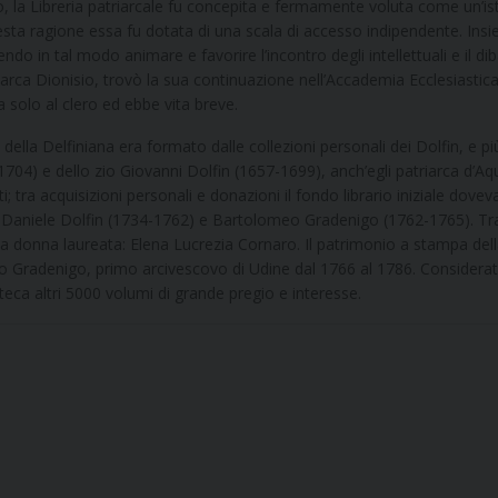
io, la Libreria patriarcale fu concepita e fermamente voluta come un’is
uesta ragione essa fu dotata di una scala di accesso indipendente. Insieme
do in tal modo animare e favorire l’incontro degli intellettuali e il dibat
iarca Dionisio, trovò la sua continuazione nell’Accademia Ecclesiastic
 solo al clero ed ebbe vita breve.
 della Delfiniana era formato dalle collezioni personali dei Dolfin, e 
704) e dello zio Giovanni Dolfin (1657-1699), anch’egli patriarca d’Aq
ti; tra acquisizioni personali e donazioni il fondo librario iniziale dov
Daniele Dolfin (1734-1762) e Bartolomeo Gradenigo (1762-1765). Tra le 
ma donna laureata: Elena Lucrezia Cornaro. Il patrimonio a stampa della
 Gradenigo, primo arcivescovo di Udine dal 1766 al 1786. Considerato
oteca altri 5000 volumi di grande pregio e interesse.