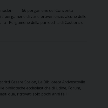
tre nuclei: · 66 pergamene del Convento
2 pergamene di varie provenienze, alcune delle
no: o Pergamene della parrocchia di Castions di
ritti Cesare Scalon, La Biblioteca Arcivescovile
le biblioteche ecclesiastiche di Udine, Forum,
ti due, ritrovati solo pochi anni fa: Il
ghi