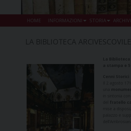
HOME
INFORMAZIONI
STORIA
ARCHIV
LA BIBLIOTECA ARCIVESCOVIL
La Biblioteca
a stampa e 5
Cenni Storici
Il 2 agosto 17
una
monument
in sintonia con
del
fratello c
mise a disposiz
palazzo e suppo
dell’Ambrosiana