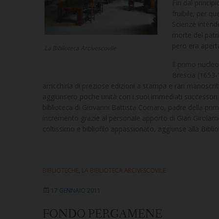
Fin dal princip
fruibile; per q
Scienze intenden
morte del patr
però era aperta
La Biblioteca Arcivescovile
Il primo nucleo
Brescia (1653-1
arricchirla di preziose edizioni a stampa e rari manoscrit
aggiunsero poche unità con i suoi immediati successori 
biblioteca di Giovanni Battista Cornaro, padre della pri
incremento grazie al personale apporto di Gian Girolamo
coltissimo e bibliofilo appassionato, aggiunse alla Bibli
BIBLIOTECHE
,
LA BIBLIOTECA ARCIVESCOVILE
17 GENNAIO 2011
FONDO PERGAMENE