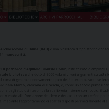
IO
BIBLIOTECHE
ARCHIVI PARROCCHIALI
BIBLIOGRA
E
 Arcivescovile di Udine (BAU)
è una biblioteca di tipo storico-conse
14 manoscritti
.
11
il patriarca d’Aquileia Dionisio Dolfin
, ristrutturato e ampliato i
ale biblioteca
che dotò di 9000 volumi di vari argomenti su tutte le s
 il clima di generale rinnovamento tipico del Settecento, raccolse l’er
ardinale Marco, vescovo di Brescia
, e, come un secolo prima il c
ione degli studiosi i tesori della sua libreria insieme con i codici; il t
rto valido alla formazione del clero e dei laici. Dionisio Delfino per l’a
, mediante l’approntamento di scaffali disposti perimetralmente alla s