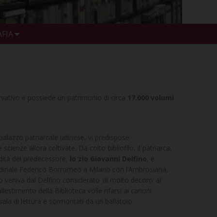
FIA
rvativo e possiede un patrimonio di circa
17.000 volumi
l palazzo patriarcale udinese, vi predispose
cienze allora coltivate. Da colto bibliofilo, il patriarca,
edità del predecessore,
lo zio Giovanni Delfino
, e
ardinale Federico Borromeo a Milano con l’Ambrosiana,
utto veniva dal Delfino considerato ‘di molto decoro’ al
llestimento della Biblioteca volle rifarsi ai canoni
ala di lettura e sormontati da un ballatoio.