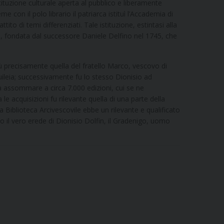
tituzione culturale aperta al pubblico e liberamente
 con il polo librario il patriarca istituì l’Accademia di
tito di temi differenziati. Tale istituzione, estintasi alla
a, fondata dal successore Daniele Delfino nel 1745, che
più precisamente quella del fratello Marco, vescovo di
uileia; successivamente fu lo stesso Dionisio ad
eva assommare a circa 7.000 edizioni, cui se ne
acquisizioni fu rilevante quella di una parte della
 Biblioteca Arcivescovile ebbe un rilevante e qualificato
 il vero erede di Dionisio Dolfin, il Gradenigo, uomo