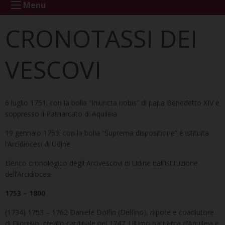
Menu
CRONOTASSI DEI
VESCOVI
6 luglio 1751: con la bolla “Iniuncta nobis” di papa Benedetto XIV è
soppresso il Patriarcato di Aquileia
19 gennaio 1753: con la bolla “Suprema dispositione” è istituita
l’Arcidiocesi di Udine
Elenco cronologico degli Arcivescovi di Udine dall’istituzione
dell’Arcidiocesi
1753 – 1800
(1734) 1753 – 1762 Daniele Dolfin (Delfino), nipote e coadiutore
di Dionisio, creato cardinale nel 1747. Ultimo patriarca d’Aquileia e