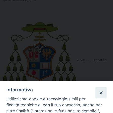
2024 – … Riccardo
Informativa
Utilizziamo cookie o tecnologie simili per
finalità tecniche e, con il tuo consenso, anche per
Lamba (5 maggio 2024 – …)
altre finalità ("interazioni e funzionalità semplici",