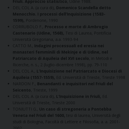
Friuli. Approccio statistico
, Udine 1988.
DEL COL A. (a cura di),
Domenico Scandella detto
Menocchio. I processi dell’Inquisizione (1583-
1599),
Pordenone, 1990
CORRUBOLO F.,
Processo e morte di Ambrogio
Castenario (Udine, 1568),
Tesi di Laurea, Pontificia
Università Gregoriana, a.a. 1993-94
CATTO M.,
Indagini processuali ed eresia nei
monasteri femminili di Mekinje e di Udine, nel
Patriarcato di Aquileia del XVI secolo
, in Metodi e
Ricerche, n. s., 2 (luglio-dicembre 1998), pp. 79-110
DEL COL A.,
L’Inquisizione nel Patriarcato e Diocesi di
Aquileia (1557-1559),
Ed. Università di Trieste, Trieste 1998
NARDON F.,
Benandanti e inquisitori nel Friuli del
Seicento
, Trieste, 1999
DEL COL A. (a cura di),
L’Inquisizione in Friuli,
Ed.
Università di Trieste, Trieste 2000
TONIUTTI G.,
Un caso di stregoneria a Pontebba
Veneta nel Friuli del 1600,
tesi di laurea, Università degli
studi di Bologna, Facoltà di Lettere e Filosofia, a. a. 2001-
2002