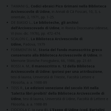
TAMANI G.,
Codici ebraici Pico Grimani nella Biblioteca
Arcivescovile di Udine
, in Annali di Cà Foscari, 10, 3, s.
orientale, 2, 1971, pp. 1-25.
DE BIASIO L.,
Le biblioteche, gli archivi
dell’Arcivescovado di Udine
, in Rivista Diocesana Udinese,
VI (nov.-dic. 1976), pp. 472-474.
SCALON C.,
La Biblioteca Arcivescovile di
Udine,
Padova, 1979
FORMENTIN M.,
Storia del fondo manoscritto greco
conservato alla Biblioteca Arcivescovile di Udine
, in
Memorie Storiche Forogiuliesi, 66, 1986, pp. 21-61
ROSSI A. M.,
Il manoscritto n. 12 della Biblioteca
Arcivescovile di Udine: ipotesi per una attribuzione
,
tesi di laurea, Università di Trieste, Facoltà Lettere e
Filosofia, a. a. 1988-89
TESS R.,
Le edizioni veneziane del secolo XVI nella
‘Saletta libri proibiti’ della Biblioteca Arcivescovile di
Udine
, tesi di laurea, Università di Udine, Facoltà di Lettere e
Filosofia, a. a. 1988-89
CIOCIOLA C. (a cura di),
L’Esopo di Udine (cod. Bartolini