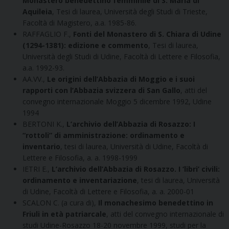
Monastero benedettino femminile di S. Maria di
Aquileia
, Tesi di laurea, Università degli Studi di Trieste,
Facoltà di Magistero, a.a. 1985-86.
RAFFAGLIO F.,
Fonti del Monastero di S. Chiara di Udine
(1294-1381): edizione e commento
, Tesi di laurea,
Università degli Studi di Udine, Facoltà di Lettere e Filosofia,
a.a. 1992-93.
AA.VV.,
Le origini dell’Abbazia di Moggio e i suoi
rapporti con l’Abbazia svizzera di San Gallo
, atti del
convegno internazionale Moggio 5 dicembre 1992, Udine
1994
BERTONI K.,
L’archivio dell’Abbazia di Rosazzo: I
“rottoli” di amministrazione: ordinamento e
inventario
, tesi di laurea, Università di Udine, Facoltà di
Lettere e Filosofia, a. a. 1998-1999
IETRI E.,
L’archivio dell’Abbazia di Rosazzo. I ‘libri’ civili:
ordinamento e inventariazione
, tesi di laurea, Università
di Udine, Facoltà di Lettere e Filosofia, a. a. 2000-01
SCALON C. (a cura di),
Il monachesimo benedettino in
Friuli in età patriarcale
, atti del convegno internazionale di
studi Udine-Rosazzo 18-20 novembre 1999, studi per la