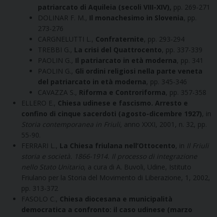
patriarcato di Aquileia (secoli VIII-XIV),
pp. 269-271
DOLINAR F. M.,
Il monachesimo in Slovenia
, pp.
273-276
CARGNELUTTI L.,
Confraternite
, pp. 293-294
TREBBI G.,
La crisi del Quattrocento
, pp. 337-339
PAOLIN G.,
Il patriarcato in età moderna
, pp. 341
PAOLIN G.,
Gli ordini religiosi nella parte veneta
del patriarcato in età moderna
, pp. 345-346
CAVAZZA S.,
Riforma e Controriforma
, pp. 357-358
ELLERO E.,
Chiesa udinese e fascismo. Arresto e
confino di cinque sacerdoti (agosto-dicembre 1927)
, in
Storia contemporanea in Friuli
, anno XXXI, 2001, n. 32, pp.
55-90.
FERRARI L.,
La Chiesa friulana nell’Ottocento
, in
Il Friuli
storia e società. 1866-1914. Il processo di integrazione
nello Stato Unitario
, a cura di A. Buvoli, Udine, Istituto
Friulano per la Storia del Movimento di Liberazione, 1, 2002,
pp. 313-372
FASOLO C.,
Chiesa diocesana e municipalità
democratica a confronto: il caso udinese (marzo