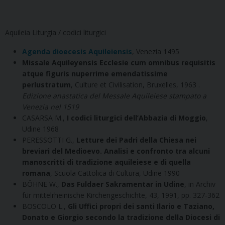
Aquileia Liturgia / codici liturgici
Agenda dioecesis Aquilei
ensis
, Venezia 1495
Missale Aquileyensis Ecclesie cum omnibus requisitis
atque figuris nuperrime emendatissime
perlustratum
, Culture et Civilisation, Bruxelles, 1963 .
Edizione anastatica del Messale Aquileiese stampato a
Venezia nel 1519
CASARSA M.,
I codici liturgici dell’Abbazia di Moggio
,
Udine 1968
PERESSOTTI G.,
Letture dei Padri della Chiesa nei
breviari del Medioevo. Analisi e confronto tra alcuni
manoscritti di tradizione aquileiese e di quella
romana
, Scuola Cattolica di Cultura, Udine 1990
BÖHNE W.,
Das Fuldaer Sakramentar in Udine
, in Archiv
für mittelrheinische Kirchengeschichte, 43, 1991, pp. 327-362
BOSCOLO L.,
Gli Uffici propri dei santi Ilario e Taziano,
Donato e Giorgio secondo la tradizione della Diocesi di