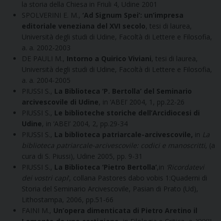
la storia della Chiesa in Friuli 4, Udine 2001
SPOLVERINI E. M.,
‘Ad Signum Spei’: un’impresa
editoriale veneziana del XVI secolo
, tesi di laurea,
Università degli studi di Udine, Facoltà di Lettere e Filosofia,
a. a. 2002-2003
DE PAULI M.,
Intorno a Quirico Viviani
, tesi di laurea,
Università degli studi di Udine, Facoltà di Lettere e Filosofia,
a. a. 2004-2005
PIUSSI S.,
La Biblioteca ‘P. Bertolla’ del Seminario
arcivescovile di Udine
, in ‘ABEI’ 2004, 1, pp.22-26
PIUSSI S.,
Le biblioteche storiche dell’Arcidiocesi di
Udine
, in ‘ABEI’ 2004, 2, pp.29-34
PIUSSI S.,
La biblioteca patriarcale-arcivescovile,
in
La
biblioteca patriarcale-arcivescovile: codici e manoscritti
, (a
cura di S. Piussi), Udine 2005, pp. 9-31
PIUSSI S.,
La Biblioteca ‘Pietro Bertolla’
,in
‘Ricordatevi
dei vostri capi
‘, collana Pastores dabo vobis 1:Quaderni di
Storia del Seminario Arcivescovile, Pasian di Prato (Ud),
Lithostampa, 2006, pp.51-66
FAINI M.,
Un’opera dimenticata di Pietro Aretino il