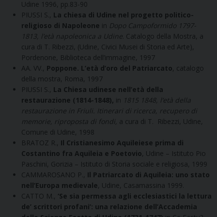
Udine 1996, pp.83-90
PIUSSI S.,
La chiesa di Udine nel progetto politico-
religioso di Napoleone
in
Dopo Campoformido 1797-
1813, l’età napoleonica a Udine
. Catalogo della Mostra, a
cura di T. Ribezzi, (Udine, Civici Musei di Storia ed Arte),
Pordenone, Biblioteca dell’immagine, 1997
AA. VV.,
Poppone. L’età d’oro del Patriarcato
, catalogo
della mostra, Roma, 1997
PIUSSI S.,
La Chiesa udinese nell’età della
restaurazione (1814-1848),
in
1815 1848, l’età della
restaurazione in Friuli. Itinerari di ricerca, recupero di
memorie, riproposta di fondi,
a cura di T. Ribezzi, Udine,
Comune di Udine, 1998
BRATOZ R.,
Il Cristianesimo Aquileiese prima di
Costantino fra Aquileia e Poetovio
, Udine – Istituto Pio
Paschini, Gorizia – Istituto di Storia sociale e religiosa, 1999
CAMMAROSANO P.,
Il Patriarcato di Aquileia: uno stato
nell’Europa medievale
, Udine, Casamassina 1999.
CATTO M.,
‘Se sia permessa agli ecclesiastici la lettura
de’ scrittori profani’: una relazione dell’Accademia