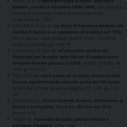
PERUZZO A.,
L’opera pastorale di mons. Francesco
Barbaro, patriarca d’Aquileia (1585-1616),
Tesi di laurea,
Facoltà di Storia della Chiesa, Pontificia Università
Gregoriana, a.a. 1957.
CALLIGARIS DUCA D.,
La visita di Francesco Barbaro alla
contea di Gorizia e al capitanato di Gradisca nel 1593
,
Tesi di laurea, Università degli Studi di Trieste, Facoltà di
Lettere e Filosofia, a.a. 1969-70.
DE BIASIO L. (a cura di),
Informatione del Rev.mo
Visitatore per la visita della diocesi d’Aquileia sotto
Giovanni Grimani patriarca (1584),
in Studi Goriziani, 44,
1976, pp. 105-122.
PAOLIN G.,
Le visite pastorali di Iacopo Maracco nella
Diocesi aquileiese nella seconda parte del XVI secolo
,
in Ricerche di Storia Sociale e Religiosa, 13, 1978, pp. 169-
185.
STAFFUZZA B.,
Visita Pastorale di mons. Bartolomeo di
Porcia a Cervignano, Terzo e S. Martino nel 1570
,
Gorizia 1979.
TREBBI G.,
Francesco Barbaro, patrizio veneto e
patriarca d’Aquileia
, Udine 1984.