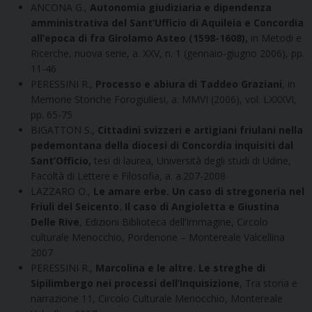
ANCONA G.,
Autonomia giudiziaria e dipendenza
amministrativa del Sant’Ufficio di Aquileia e Concordia
all’epoca di fra Girolamo Asteo (1598-1608),
in Metodi e
Ricerche, nuova serie, a. XXV, n. 1 (gennaio-giugno 2006), pp.
11-46
PERESSINI R.,
Processo e abiura di Taddeo Graziani
, in
Memorie Storiche Forogiuliesi, a. MMVI (2006), vol. LXXXVI,
pp. 65-75
BIGATTON S.,
Cittadini svizzeri e artigiani friulani nella
pedemontana della diocesi di Concordia inquisiti dal
Sant’Officio,
tesi di laurea, Università degli studi di Udine,
Facoltà di Lettere e Filosofia, a. a.207-2008
LAZZARO O.,
Le amare erbe. Un caso di stregoneria nel
Friuli del Seicento. Il caso di Angioletta e Giustina
Delle Rive
, Edizioni Biblioteca dell’Immagine, Circolo
culturale Menocchio, Pordenone – Montereale Valcellina
2007
PERESSINI R.,
Marcolina e le altre. Le streghe di
Sipilimbergo nei processi dell’Inquisizione
, Tra storia e
narrazione 11, Circolo Culturale Menocchio, Montereale