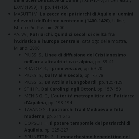
delle Scienze Esatte di Udine (1731-1747),
in Ce Fastu?,
LXXV (1999), 1, pp. 141-158.
MASUTTI V.,
La zecca dei patriarchi di Aquileia: uomini
ed eventi dell’ultimo ventennio (1400-1420)
, Udine,
Istituto Pio Paschini 2000.
AA. VV.,
Patriarchi. Quindici secoli di civiltà fra
l’Adriatico e l’Europa centrale
, catalogo della mostra,
Milano, 2000.
PIUSSI S.,
Linee di diffusione del Cristianesimo
nell’area altoadriatica e alpina,
pp. 39-41
BRATOZ R.,
I primi vescovi
, pp. 69-70
PIUSSI S.,
Dal IV al V secolo
, pp. 75-78
PIUSSI S.,
Da Attila ai Longobardi
, pp. 125-129
STIH P.,
Dai Carolingi agli Ottoni,
pp. 157-159
MENIS G. C.,
L’autorità metropolitica del Patriarca
d’Aquileia
, pp. 193-194
TAVANO S.,
I patriarchi fra il Medioevo e l’età
moderna
, pp. 211-213
DOPSCH H.,
Il potere temporale dei patriarchi di
Aquileia
, pp. 225-227
BRUNETTIN G.,
Il monachesimo benedettino nel