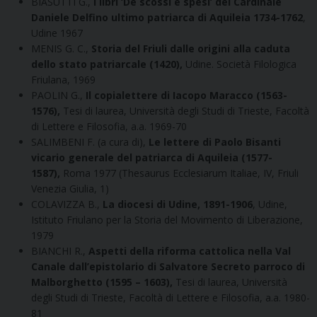
BIASUTTI G.,
I libri ‘De scossi e spesi’ del Cardinale
Daniele Delfino ultimo patriarca di Aquileia 1734-1762
,
Udine 1967
MENIS G. C.,
Storia del Friuli dalle origini alla caduta
dello stato patriarcale (1420),
Udine. Società Filologica
Friulana, 1969
PAOLIN G.,
Il copialettere di Iacopo Maracco (1563-
1576),
Tesi di laurea, Università degli Studi di Trieste, Facoltà
di Lettere e Filosofia, a.a. 1969-70
SALIMBENI F. (a cura di),
Le lettere di Paolo Bisanti
vicario generale del patriarca di Aquileia (1577-
1587),
Roma 1977 (Thesaurus Ecclesiarum Italiae, IV, Friuli
Venezia Giulia, 1)
COLAVIZZA B.,
La diocesi di Udine, 1891-1906
, Udine,
Istituto Friulano per la Storia del Movimento di Liberazione,
1979
BIANCHI R.,
Aspetti della riforma cattolica nella Val
Canale dall’epistolario di Salvatore Secreto parroco di
Malborghetto (1595 – 1603),
Tesi di laurea, Università
degli Studi di Trieste, Facoltà di Lettere e Filosofia, a.a. 1980-
81