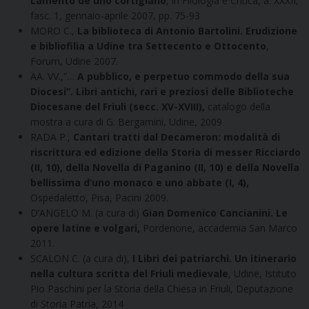
Lamento de uno cortigiano
, in Filologia e Critica, a. XXXII,
fasc. 1, gennaio-aprile 2007, pp. 75-93
MORO C.,
La biblioteca di Antonio Bartolini. Erudizione
e bibliofilia a Udine tra Settecento e Ottocento
,
Forum, Udine 2007.
AA. VV.,”…
A pubblico, e perpetuo commodo della sua
Diocesi”. Libri antichi, rari e preziosi delle Biblioteche
Diocesane del Friuli (secc. XV-XVIII),
catalogo della
mostra a cura di G. Bergamini, Udine, 2009
RADA P.,
Cantari tratti dal Decameron: modalità di
riscrittura ed edizione della Storia di messer Ricciardo
(II, 10), della Novella di Paganino (II, 10) e della Novella
bellissima d’uno monaco e uno abbate (I, 4),
Ospedaletto, Pisa, Pacini 2009.
D’ANGELO M. (a cura di)
Gian Domenico Cancianini. Le
opere latine e volgari,
Pordenone, accademia San Marco
2011.
SCALON C. (a cura di),
I Libri dei patriarchi. Un itinerario
nella cultura scritta del Friuli medievale
, Udine, Istituto
Pio Paschini per la Storia della Chiesa in Friuli, Deputazione
di Storia Patria, 2014