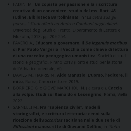
FADINI M.,
Un copista per passione e la riscrittura
creativa di un canzoniere: studio del ms. Bart. 45
(Udine, Biblioteca Bartoliniana)
, in “
La cetra sua gli
porse…” Studi offerti ad Andrea Comboni dagli allievi,
Università degli Studi di Trento. Dipartimento di Lettere e
Filosofia, 2018, pp. 209-254.
FAVERO A.,
Educare a governare. Il
De ingenuis moribus
di Pier Paolo Vergerio il Vecchio come chiave di lettura
di una raccolta pedagogica umanistica
, Società di studi
storici e geografici, Pirano 2018 (Fonti e studi per la storia
dell’Adriatico orientale, VI)
DAVIES M., HARRIS N.,
Aldo Manuzio. L’uomo, l’editore, il
mito
, Roma, Carocci editore 2019.
BORRIERO G. e GIOVE’ MARCHIOLI N. ( a cura di),
Caccia
alla volpe. Studi sul Rainaldo e Lesengrino
, Roma, Viella
2022.
SARNELLI M.,
Fra “sapienza civile”, modelli
storiografici, e scrittura letteraria: cenni sulla
ricezione dell’
auctoritas
tacitiana nelle due serie di
Riflessioni
manoscritte di Giovanni Delfino
, in
“Sotto