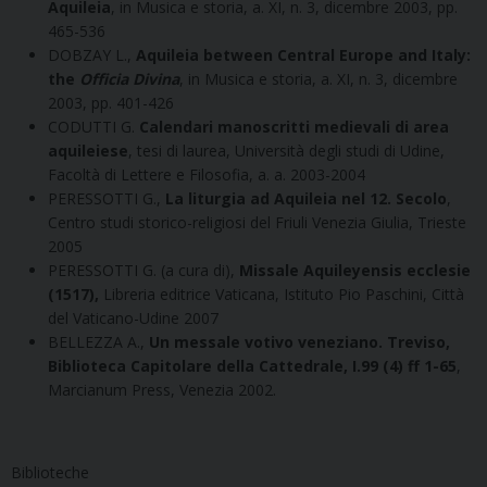
Aquileia
, in Musica e storia, a. XI, n. 3, dicembre 2003, pp.
465-536
DOBZAY L.,
Aquileia between Central Europe and Italy:
the
Officia Divina
, in Musica e storia, a. XI, n. 3, dicembre
2003, pp. 401-426
CODUTTI G.
Calendari manoscritti medievali di area
aquileiese
, tesi di laurea, Università degli studi di Udine,
Facoltà di Lettere e Filosofia, a. a. 2003-2004
PERESSOTTI G.,
La liturgia ad Aquileia nel 12. Secolo
,
Centro studi storico-religiosi del Friuli Venezia Giulia, Trieste
2005
PERESSOTTI G. (a cura di),
Missale Aquileyensis ecclesie
(1517),
Libreria editrice Vaticana, Istituto Pio Paschini, Città
del Vaticano-Udine 2007
BELLEZZA A.,
Un messale votivo veneziano. Treviso,
Biblioteca Capitolare della Cattedrale, I.99 (4) ff 1-65
,
Marcianum Press, Venezia 2002.
Biblioteche