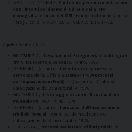
MASUTTI V., SCREM E.,
Contributo per una ricostruzione
degli interni del duomo di Udine e della loro
iconografia all’inizio del XVII secolo
, in Memorie Storiche
Forogiuliesi, a. MMXVIII (2018), Vol. XCVIII, pp. 11-82.
Aquileia Santo Officio
GINZBURG C.,
I benanadanti. Stregoneria e culti agrari
tra Cinquecento e Seicento
, Torino, 1966.
DE BIASIO L. (a cura di),
Inventario dei processi e
sentenze del s. Ufficio a stampa (1000 processi
dell’Inquisizione in Friuli),
in Quaderni del Centro di
Catalogazione dei Beni culturali, 4, 1976.
GINZBURG C.,
Il formaggio e i vermi. Il cosmo di un
mugnaio del ‘500
, Torino, 1976.
DE BIASIO L. (a cura di),
I processi dell’Inquisizione in
Friuli dal 1648 al 1798
, in Quaderni del Centro di
Catalogazione dei Beni culturali 7, 1978.
PLATANIA G.,
Processi per lettura di libri proibiti in