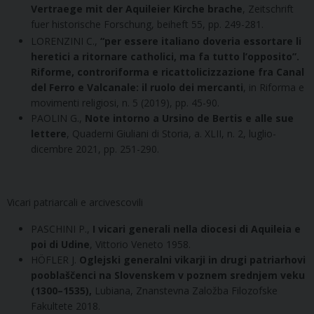
Vertraege mit der Aquileier Kirche brache
, Zeitschrift
fuer historische Forschung, beiheft 55, pp. 249-281.
LORENZINI C.,
“per essere italiano doveria essortare li
heretici a ritornare catholici, ma fa tutto l’opposito”.
Riforme, controriforma e ricattolicizzazione fra Canal
del Ferro e Valcanale: il ruolo dei mercanti
, in Riforma e
movimenti religiosi, n. 5 (2019), pp. 45-90.
PAOLIN G.,
Note intorno a Ursino de Bertis e alle sue
lettere
, Quaderni Giuliani di Storia, a. XLII, n. 2, luglio-
dicembre 2021, pp. 251-290.
Vicari patriarcali e arcivescovili
PASCHINI P.,
I vicari generali nella diocesi di Aquileia e
poi di Udine
, Vittorio Veneto 1958.
HÖFLER J.
Oglejski generalni
vikarji in drugi patriarhovi
pooblaščenci na Slovenskem v poznem srednjem veku
(1300–1535),
Lubiana, Znanstevna Z
aložba Filozofske
Fakultete 2018.