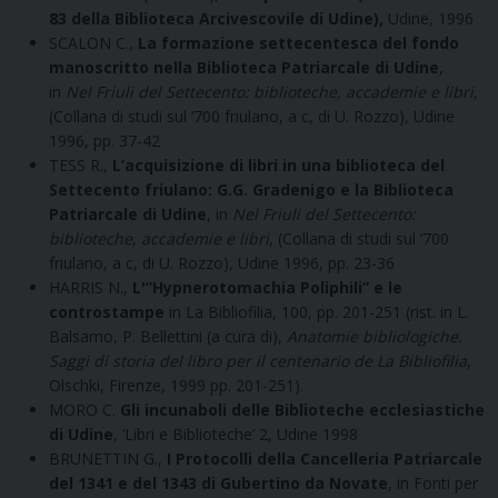
83 della Biblioteca Arcivescovile di Udine),
Udine, 1996
SCALON C.,
La formazione settecentesca del fondo
manoscritto nella Biblioteca Patriarcale di Udine
,
in
Nel Friuli del Settecento: biblioteche, accademie e libri
,
(Collana di studi sul ‘700 friulano, a c, di U. Rozzo), Udine
1996, pp. 37-42
TESS R.,
L’acquisizione di libri in una biblioteca del
Settecento friulano: G.G. Gradenigo e la Biblioteca
Patriarcale di Udine
, in
Nel Friuli del Settecento:
biblioteche, accademie e libri
, (Collana di studi sul ‘700
friulano, a c, di U. Rozzo), Udine 1996, pp. 23-36
HARRIS N.,
L'”Hypnerotomachia Poliphili” e le
controstampe
in La Bibliofilia, 100, pp. 201-251 (rist. in L.
Balsamo, P. Bellettini (a cura di),
Anatomie bibliologiche.
Saggi di storia del libro per il centenario de La Bibliofilia
,
Olschki, Firenze, 1999 pp. 201-251).
MORO C.
Gli incunaboli delle Biblioteche ecclesiastiche
di Udine
, ‘Libri e Biblioteche’ 2, Udine 1998
BRUNETTIN G.,
I Protocolli della Cancelleria Patriarcale
del 1341 e del 1343 di Gubertino da Novate
, in Fonti per