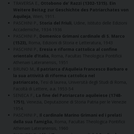
TRAVERSA E.,
Ottobono de’ Razzi (1302-1315). Ein
Weitere Beitag zur Geschichte des Patriarchates von
Aquileja
, Wien, 1911.
PASCHINI P.,
Storia del Friuli
, Udine, Istituto delle Edizioni
Accademiche, 1934-1936
PASCHINI P.,
Domenico Grimani cardinale di S. Marco
(1523),
Roma, Edizioni di Storia e Letteratura, 1943
PASCHINI P.,
Eresia e riforma cattolica al confine
orientale d’Italia,
Roma, Facultas Theologica Pontificii
Athenaei Lateranensis, 1951
BRUNO M.,
Il patriarca d’Aquileia Francesco Barbaro e
la sua attività di riforma cattolica nel
patriarcato,
Tesi di laurea, Università degli Studi di Roma,
Facoltà di Lettere, a.a. 1953-54
SENECA F.,
La fine del Patriarcato aquileiese (1748-
1751)
, Venezia, Deputazione di Storia Patria per le Venezie
1954.
PASCHINI P.,
Il cardinale Marino Grimani ed i prelati
della sua famiglia,
Roma, Facultas Theologica Pontificii
Athenaei Lateranensis, 1960