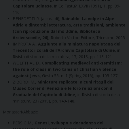
Capitolare udinese
, in Ce Fastu?, LXVII (1991), 1, pp. 99-
116
BENEDETTI R. (a cura di),
Rainaldo. La volpe in Alpe
Adria e dintorni: letteratura, arte tradizioni, ambiente
(con riproduzione dal ms Udine, Biblioteca
Arcivescovile, 26),
Roberto Vattori Editore, Tricesimo 2005
IMPROTA A.,
Aggiunte alla miniatura napoletana del
Trecento: i corali dell’Archivio Capitolare di Udine
, in
Rivista di storia della miniatura, 17, 2013, pp. 113-121
WOLFTHAL D.,
Complicating medieval anti-semitism:
the role of class in two tales of christian violence
against Jews,
Gesta 55, n. 1 (Spring 2016), pp. 105-127.
ZIBORDI M.,
Miniature replicate: alcuni ritagli del
Museo Correr di Venezia e le loro relazioni con il
Graduale del Capitolo di Udine
, in Rivista di storia della
miniatura, 23 (2019), pp. 140-148.
Monasteri/Abbazie
PERSIG M.,
Genesi, sviluppo e decadenza del