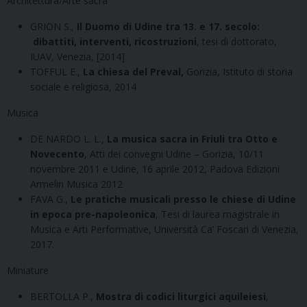
Architettura/Arte sacra
GRION S.,
Il Duomo di Udine tra 13. e 17. secolo:
dibattiti, interventi, ricostruzioni
, tesi di dottorato,
IUAV, Venezia, [2014]
TOFFUL E.,
La chiesa del Preval,
Gorizia, Istituto di storia
sociale e religiosa, 2014
Musica
DE NARDO L. L.,
La musica sacra in Friuli tra Otto e
Novecento
, Atti dei convegni Udine – Gorizia, 10/11
novembre 2011 e Udine, 16 aprile 2012, Padova Edizioni
Armelin Musica 2012
FAVA G.,
Le pratiche musicali presso le chiese di Udine
in epoca pre-napoleonica
, Tesi di laurea magistrale in
Musica e Arti Performative, Università Ca’ Foscari di Venezia,
2017.
Miniature
BERTOLLA P.,
Mostra di codici liturgici aquileiesi
,