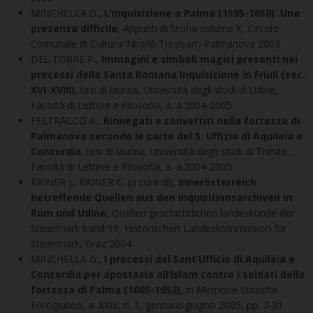
MINCHELLA G.,
L’Inquisizione a Palma (1595-1650). Una
presenza difficile
, Appunti di Storia volume X, Circolo
Comunale di Cultura ‘Nicolò Trevisan’, Palmanova 2003
DEL TORRE P.,
Immagini e simboli magici presenti nei
processi della Santa Romana Inquisizione in Friuli (sec.
XVI-XVIII),
tesi di laurea, Università degli studi di Udine,
Facoltà di Lettere e Filosofia, a. a.2004-2005
FELTRACCO A.,
Rinnegati e convertiti nella fortezza di
Palmanova secondo le carte del S. Uffizio di Aquileia e
Concordia
, tesi di laurea, Università degli studi di Trieste,
Facoltà di Lettere e Filosofia, a. a.2004-2005
RAINER J., RAINER C. (a cura di),
Innerösterreich
betreffende Quellen aus den Inquisitionsarchiven in
Rom und Udine
, Quellen geschichtlichen landeskunde der
Steiermark band 19, Historischen Landeskommission für
Steiermark, Graz 2004
MINCHELLA G.,
I processi del Sant’Ufficio di Aquileia e
Concordia per apostasia all’Islam contro i soldati della
fortezza di Palma (1605-1652),
in Memorie Storiche
Forogiuliesi, a. XXIV, n. 1, gennaio-giugno 2005, pp. 7-31