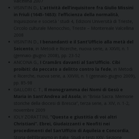
Valcellina 2007
VISINTIN D.,
L’attività dell’inquisitore fra Giulio Missini
in Friuli (1645-1653): l’efficienza della normalità
,
Inquisizione e società ‘ studi 4, Edizioni Università di Trieste,
Circolo culturale Menocchio, Trieste – Montereale Valcellina
2008
VISINTIN D.,
I benandanti e il Sant’Ufficio alla metà del
Seicento
, in Metodi e Ricerche, nuova serie, a. XXVII, n. 1
(gennaio-giugno 2008), pp. 23-52
ANCONA G.,
I Cramârs davanti al San’Ufficio. Cibi
proibiti: da peccato a delitto contro la fede
, in Metodi
e Ricerche, nuova serie, a. XXVIII, n. 1 (gennaio-giugno 2009),
pp. 85-98
GALLORI C. T.,
Il monogramma dei Nomi di Gesù e
Maria in Sant’Andrea ad Asola
, in “Brixia Sacra. Memorie
storiche della diocesi di Brescia”, terza serie, a. XIV, n. 1-2,
novembre 2009
IOLY ZORATTINI,
“Questa e giustitia di voi altri
Christiani”. Ebrei, Giudaizzanti e Neofiti nei
procedimenti del San’Uffizio di Aquileia e Concordia
,
Storia dell’Ebraismo in Italia Studi e testi XXV- Sezione