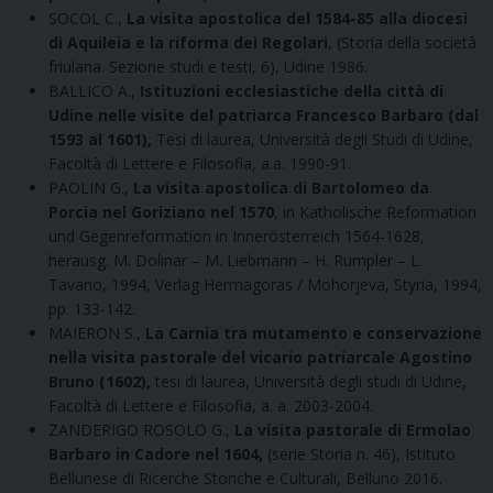
SOCOL C.,
La visita apostolica del 1584-85 alla diocesi
di Aquileia e la riforma dei Regolari
, (Storia della società
friulana. Sezione studi e testi, 6), Udine 1986.
BALLICO A.,
Istituzioni ecclesiastiche della città di
Udine nelle visite del patriarca Francesco Barbaro (dal
1593 al 1601),
Tesi di laurea, Università degli Studi di Udine,
Facoltà di Lettere e Filosofia, a.a. 1990-91.
PAOLIN G.,
La visita apostolica di Bartolomeo da
Porcia nel Goriziano nel 1570
, in Katholische Reformation
und Gegenreformation in Innerösterreich 1564-1628,
herausg. M. Dolinar – M. Liebmann – H. Rumpler – L.
Tavano, 1994, Verlag Hermagoras / Mohorjeva, Styria, 1994,
pp. 133-142.
MAIERON S.,
La Carnia tra mutamento e conservazione
nella visita pastorale del vicario patriarcale Agostino
Bruno (1602),
tesi di laurea, Università degli studi di Udine,
Facoltà di Lettere e Filosofia, a. a. 2003-2004.
ZANDERIGO ROSOLO G.,
La visita pastorale di Ermolao
Barbaro in Cadore nel 1604,
(serie Storia n. 46), Istituto
Bellunese di Ricerche Storiche e Culturali, Belluno 2016.