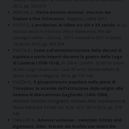
2012, pp. 555-610
MARCHI, V.,
Pietro Antonio Antivari. Vescovo dei
friulani a fine Ottocento,
KappaVu, Udine 2012
PIUSSI S.,
L’arcidiocesi di Udine tra XIX e XX secolo
, in
La
musica sacra in Friuli tra Otto e Novecento, Atti dei
convegni Udine – Gorizia, 10/11 novembre 2011 e Udine,
16 aprile 2012
, pp. 303-334
PIAZZA K.,
Cenni sull’amministrazione della diocesi di
Aquileia a parte Imperii durante la guerra della Lega
di Cambrai (1508-1516),
in:
Oltre i confini. Scritti in onore
di don Luigi Tavano per i suoi 90 anni
, Gorizia Istituto di
Storia Sociale e religiosa, 2014, pp 133-142.
PIAZZA K.,
Il giuspatronato popolare nella pieve di
Tricesimo: le vicende dell’istituzione dalle origini alla
nomina di Marcantonio Gagliardis (1456-1584)
,
Memorie Storiche Forogiuliesi. Giornale della Deputazione di
Storia Patria per il Friuli, vol. XCIV- XCV, 2014-2015, pp. 219-
246.
THALLER A.,
Advocati ecclesiae
– zwischen Schtuz und
Eigennutz. Oder: Warum die Grafen von Goerz die