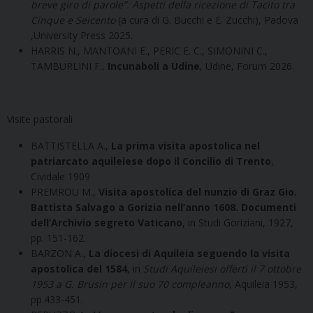
breve giro di parole”. Aspetti della ricezione di Tacito tra
Cinque e Seicento
(a cura di G. Bucchi e E. Zucchi), Padova
,University Press 2025.
HARRIS N., MANTOANI E., PERIC E. C., SIMONINI C.,
TAMBURLINI F.,
Incunaboli a Udine
, Udine, Forum 2026.
Visite pastorali
BATTISTELLA A.,
La prima visita apostolica nel
patriarcato aquileiese dopo il Concilio di Trento
,
Cividale 1909
PREMROU M.,
Visita apostolica del nunzio di Graz Gio.
Battista Salvago a Gorizia nell’anno 1608. Documenti
dell’Archivio segreto Vaticano
, in Studi Goriziani, 1927,
pp. 151-162.
BARZON A.,
La diocesi di Aquileia seguendo la visita
apostolica del 1584
, in
Studi Aquileiesi offerti il 7 ottobre
1953 a G. Brusin per il suo 70 compleanno
, Aquileia 1953,
pp.433-451.