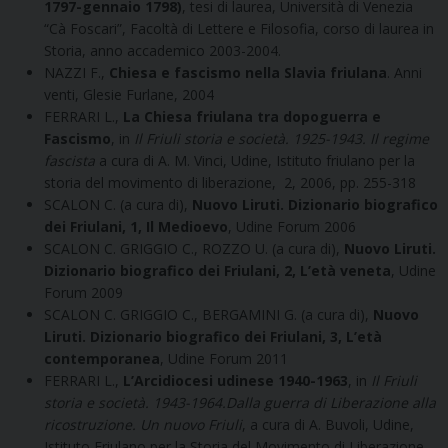
1797-gennaio 1798)
, tesi di laurea, Università di Venezia
“Cà Foscari”, Facoltà di Lettere e Filosofia, corso di laurea in
Storia, anno accademico 2003-2004.
NAZZI F.,
Chiesa e fascismo nella Slavia friulana
. Anni
venti, Glesie Furlane, 2004
FERRARI L.,
La Chiesa friulana tra dopoguerra e
Fascismo
, in
Il Friuli storia e società. 1925-1943. Il regime
fascista
a cura di A. M. Vinci, Udine, Istituto friulano per la
storia del movimento di liberazione, 2, 2006, pp. 255-318
SCALON C. (a cura di),
Nuovo Liruti. Dizionario biografico
dei Friulani, 1, Il Medioevo
, Udine Forum 2006
SCALON C. GRIGGIO C., ROZZO U. (a cura di),
Nuovo Liruti.
Dizionario biografico dei Friulani, 2, L’età veneta
, Udine
Forum 2009
SCALON C. GRIGGIO C., BERGAMINI G. (a cura di),
Nuovo
Liruti. Dizionario biografico dei Friulani, 3, L’età
contemporanea
, Udine Forum 2011
FERRARI L.,
L’Arcidiocesi udinese 1940-1963
, in
Il
Friuli
storia e società
. 1943-1964.Dalla guerra di Liberazione alla
ricostruzione. Un nuovo Friuli
, a cura di A. Buvoli, Udine,
Istituto Friulano per la Storia del Movimento di Liberazione,