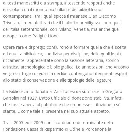
di testi manoscritti e a stampa, intessendo rapporti anche
epistolari con il mondo più brillante dei bibliofili suoi
contemporanei, tra i quali spicca il milanese Gian Giacomo
Trivulzio. I mercati librari che il bibliofilo prediligeva sono quelli
dell’Italia settentrionale, con Milano, Venezia, ma anche quelli
europei, come Parigi e Lione.
Opere rare e di pregio confluirono a formare quella che è scelta
ed erudita biblioteca, suddivisa per discipline, delle quali le più
riccamente rappresentate sono la sezione letteraria, storico-
artistica, archeologica e bibliografica. Le annotazioni che Antonio
vergò sul foglio di guardia dei libri contengono riferimenti espliciti
allo stato di conservazione e alle tipologie delle legature.
La Biblioteca fu donata all’Arcidiocesi da suo fratello Gregorio
Bartolini nel 1827. L’atto ufficiale di donazione stabiliva, infatti,
che fosse aperta al pubblico e che rimanesse istituzione a sé
stante. E come tale si presenta nel suo attuale aspetto.
Tra il 2005 ed il 2009 con il contributo determinante della
Fondazione Cassa di Risparmio di Udine e Pordenone la