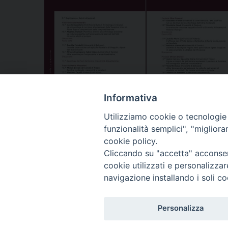
Informativa
Utilizziamo cookie o tecnologie s
funzionalità semplici", "miglior
«
Inaugurazione dell’esposizione del Crocifisso m
cookie policy.
cimitero di Cividale
Cliccando su "accetta" acconsent
cookie utilizzati e personalizza
navigazione installando i soli co
Copyright © Arcidiocesi
Personalizza
Piazza Patriarcato, 1 -