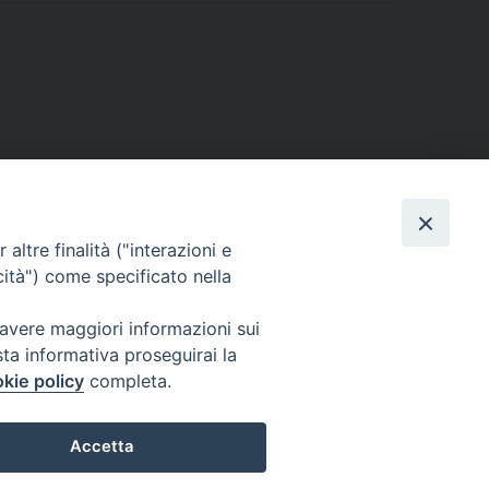
altre finalità ("interazioni e
cità") come specificato nella
bro “Il processo di Giovanni Pietro Franceschinis:
nquisizione e libri proibiti in Friuli nel Seicento”
»
 avere maggiori informazioni sui
sta informativa proseguirai la
kie policy
completa.
Accetta
0309