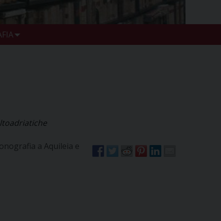
FIA
Altoadriatiche
conografia a Aquileia e