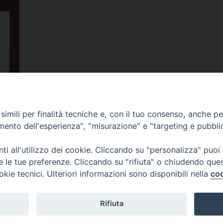
imili per finalità tecniche e, con il tuo consenso, anche per 
amento dell'esperienza", "misurazione" e "targeting e pubbli
edievale ritrovato nel
Presentazione del li
I
i all'utilizzo dei cookie. Cliccando su "personalizza" puoi
re le tue preferenze. Cliccando su "rifiuta" o chiudendo que
okie tecnici. Ulteriori informazioni sono disponibili nella
coo
 di Udine 2017
Rifiuta
 33100 Udine (UD) Tel. 0432.414.511 - Fax 0432.511.838 C.F. 0154185