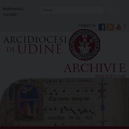
Skip
Multimedia
to
Contatti
content
Seguici su
ARCHIVI E
BIBLIOTECHE