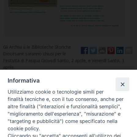
Gli Archivi e le Biblioteche Storiche
Diocesane saranno chiusi per le
Festività di Pasqua Giovedì Santo, 2 aprile, e Venerdì Santo, 3
aprile.
Informativa
Utilizziamo cookie o tecnologie simili per
«
Presentazione del volume
Scrittura/scritture: Lingua e
finalità tecniche e, con il tuo consenso, anche per
“Incunaboli a Udine”
grafie tra Udine e Gorizia tra
altre finalità ("interazioni e funzionalità semplici",
età Moderna e
"miglioramento dell'esperienza", "misurazione" e
Contemporanea
»
"targeting e pubblicità") come specificato nella
cookie policy.
Cliccando su "accetta" acconsenti all'utilizzo dei