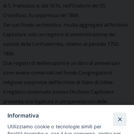
di S. Francesco e, dal 1610, nell’Oratorio del SS.
Crocefisso, fu soppressa nel 1806.
Del suo fondo archivistico, risulta aggregato all’Archivio
Capitolare solo un registro di amministrazione dei
custodi della Confraternita, relativo al periodo 1750-
1806.
Due registri di deliberazioni e un libro di anniversari
sono invece conservati nel Fondo Congregazioni
religiose soppresse dell’Archivio di Stato di Udine.
Il registro conservato presso l’Archivio Capitolare
presenta una legatura in pergamena con delle
miniature, purtroppo molto rovinate, sulla coperta
Informativa
anteriore.
Utilizziamo cookie o tecnologie simili per
finalità tecniche e, con il tuo consenso, anche per